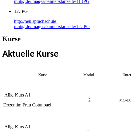
mutig.de/images/banner/startseite/11.JPG
12.JPG
http://neu.sprachschule-
mutig.de/images/banner/startseite/12.JPG
Kurse
Aktuelle Kurse
Kurse
Modul
Unter
Allg. Kurs A1
2
MO-DO 
Dozentin: Frau Cotunoaei
Allg. Kurs A1