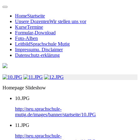
Home
Startseite
Unsere Dozenten
Wir stellen uns vor
Kurse
Termine
Formular-
Download
Foto-
Alben
Leitbild
Sprachschule Mutig
Impressum
u. Disclaimer
Datenschutz
-erklärung
Homepage Slideshow
10.JPG
http://neu.sprachschule-
mutig.de/images/banner/startseite/10.JPG
11.JPG
http://neu.sprachschule-