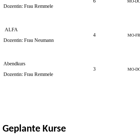
6
MO-DO 
Dozentin: Frau Remmele
ALFA
4
MO-FR 
Dozentin: Frau Neumann
Abendkurs
3
MO-DO 
Dozentin: Frau Remmele
Geplante Kurse